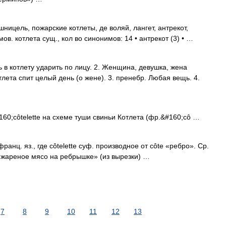
шницель, пожарские котлеты, де воляй, лангет, антрекот,
ов. котлета сущ., кол во синонимов: 14 • антрекот (3) • …
 в котлету ударить по лицу. 2. Женщина, девушка, жена
тлета спит целый день (о жене). 3. пренебр. Любая вещь. 4.
;côtelette на схеме туши свиньи Котлета (фр.&#160;cô …
франц. яз., где côtelette суф. производное от côte «ребро». Ср.
е жареное мясо на ребрышке» (из вырезки) …
7
8
9
10
11
12
13