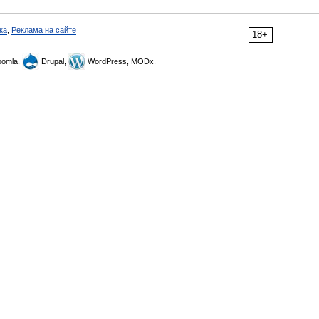
ка
,
Реклама на сайте
18+
omla,
Drupal,
WordPress, MODx.