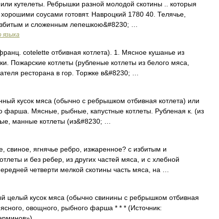
ты или кутелеты. Ребрышки разной молодой скотины .. которыя
 хорошими соусами готовят. Навроцкий 1780 40. Телячье,
с взбитым и сложенным лепешкою&#8230; …
о языка
анц. cotelette отбивная котлета). 1. Мясное кушанье из
ки. Пожарские котлеты (рубленые котлеты из белого мяса,
ателя ресторана в гор. Торжке в&#8230; …
ный кусок мяса (обычно с ребрышком отбивная котлета) или
о фарша. Мясные, рыбные, капустные котлеты. Рубленая к. (из
вые, манные котлеты (из&#8230; …
, свиное, ягнячье ребро, изжаренное? с избитым и
леты и без ребер, из других частей мяса, и с хлебной
передней четверти мелкой скотины часть мяса, на …
й целый кусок мяса (обычно свинины с ребрышком отбивная
сного, овощного, рыбного фарша * * * (Источник:
ерминов») …