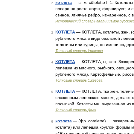
котлета
— ы, ж. côtelette f. 1. Котеле
2
повара на росте жарят, фаршируют, и с
свиное, ягнячье ребро, изжаренное, 
Исторический словарь галлицизмов русског
КОТЛЕТА
— КОТЛЕТА, котлеты, жен. (фр
3
рубленого мяса в виде овальной лепеш
телятины или курицы; по имени содерж
Толковый словарь Ушакова
КОТЛЕТА
— КОТЛЕТА, ы, жен. Зажарен
4
лепёшка из мясного, рыбного, овощног
рубленого мяса). Картофельные, рисо
Толковый словарь Ожегова
КОТЛЕТА
— КОТЛЕТА, тка жен. телячье
5
сложенным лепешкою мясом; делают кот
посыпкой. Котлеты мн. вырезанная из 
Толковый словарь Даля
котлета
— (фр. cotelette) зажаренны
6
котлета) или лепешка круглой формы мя
«Объединенный словарь кулинарных т