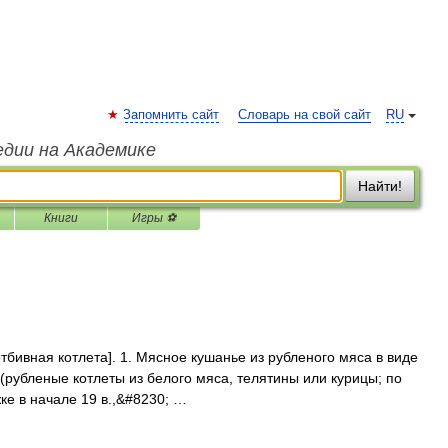
Запомнить сайт
Словарь на свой сайт
RU
едии на Академике
Найти!
Книги
Игры ⚽
 отбивная котлета]. 1. Мясное кушанье из рубленого мяса в виде
(рубленые котлеты из белого мяса, телятины или курицы; по
ке в начале 19 в.,&#8230; …