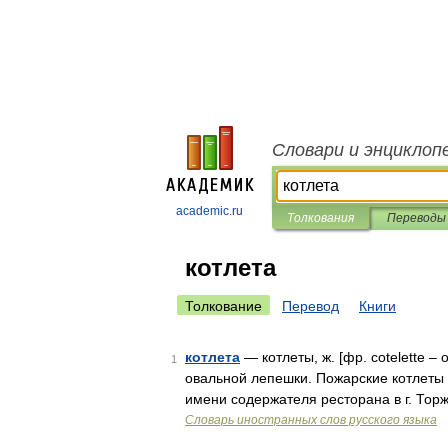
Словари и энциклоп
academic.ru
Толкования
Переводы
котлета
Толкование
Перевод
Книги
котлета
— котлеты, ж. [фр. cotelette –
1
овальной лепешки. Пожарские котлеты 
имени содержателя ресторана в г. Торж
Словарь иностранных слов русского языка