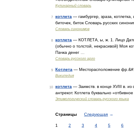
Кулинарный словарь
котлета
— гамбургер, зраза, котлетка, 
7
биточек, биток Словарь русских синоним
Словарь синонимов
котлета
— КОТЛЕТА, ы, ж. 1. Лицо Дать
8
(обычно о толстой, некрасивой) Моя ко
Пачка денег …
Словарь русского арго
Котлета
— Месторасположение фр.&#160
9
Википедия
котлета
— Заимств. в конце XVIII в. из 
10
антрекот. Котлета буквально «отбивно
Этимологический словарь русского языка
Страницы
Следующая
→
1
2
3
4
5
6